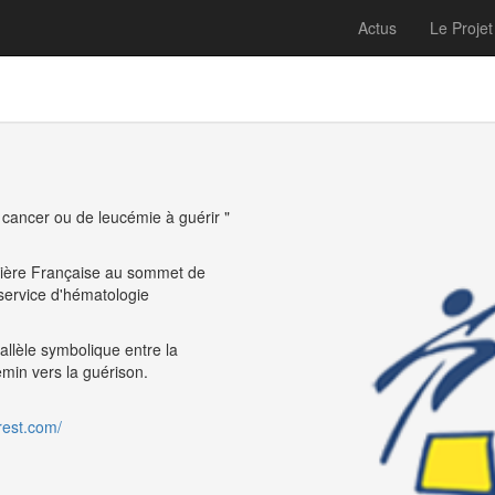
Actus
Le Projet
 cancer ou de leucémie à guérir "
mière Française au sommet de
 service d'hématologie
allèle symbolique entre la
emin vers la guérison.
rest.com/